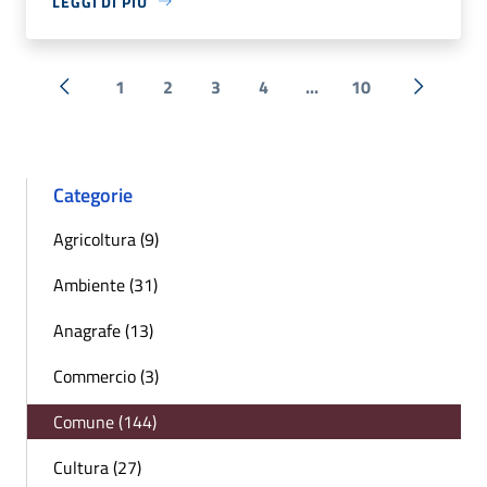
LEGGI DI PIÙ
1
2
3
4
...
10
« Precedente
Successi
Categorie
Agricoltura (9)
Ambiente (31)
Anagrafe (13)
Commercio (3)
Comune (144)
Cultura (27)