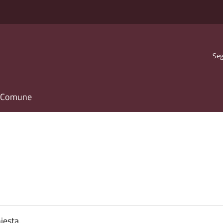
Seg
il Comune
iesta.