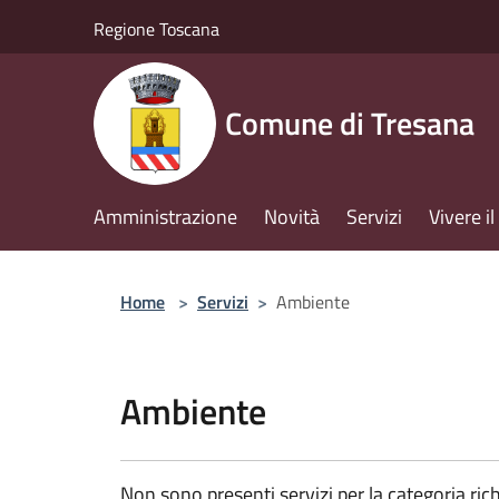
Salta al contenuto principale
Regione Toscana
Comune di Tresana
Amministrazione
Novità
Servizi
Vivere 
Home
>
Servizi
>
Ambiente
Ambiente
Non sono presenti servizi per la categoria rich