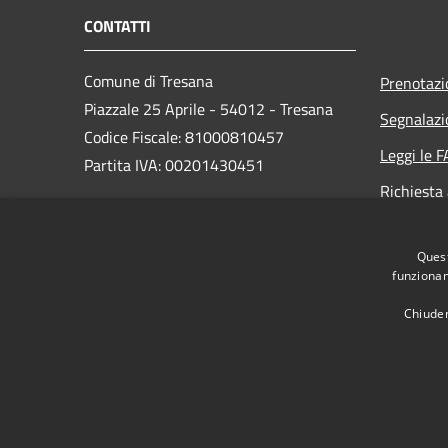
CONTATTI
Comune di Tresana
Prenotaz
Piazzale 25 Aprile - 54012 - Tresana
Segnalazi
Codice Fiscale: 81000810457
Leggi le 
Partita IVA: 00201430451
Richiesta
PEC:
Quest
comune.tresana@postacert.toscana.it
funzionam
Centralino Unico: +39 0187 477112
Chiuden
RSS
Accessibilità
Privacy
Cookie
Mappa de