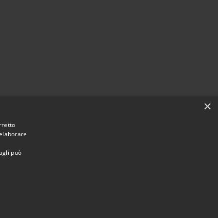
×
rretto
 elaborare
agli può
Municipium
Accesso redazione
i Tresana • Powered by
•