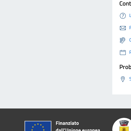
Cont
Prob