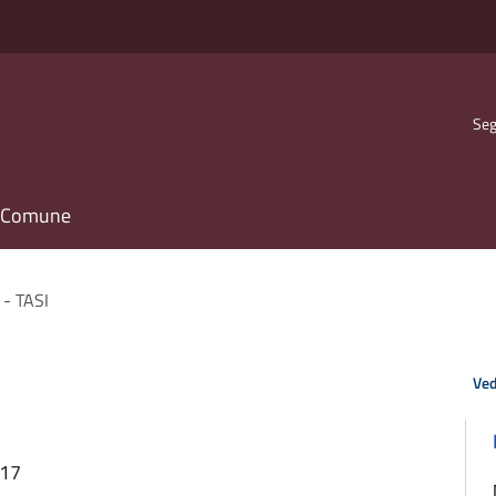
Seg
il Comune
 - TASI
Ved
:17