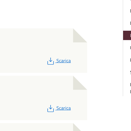
PDF
Scarica
PDF
Scarica