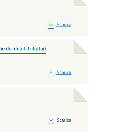
PDF
Scarica
e dei debiti tributari
PDF
Scarica
PDF
Scarica