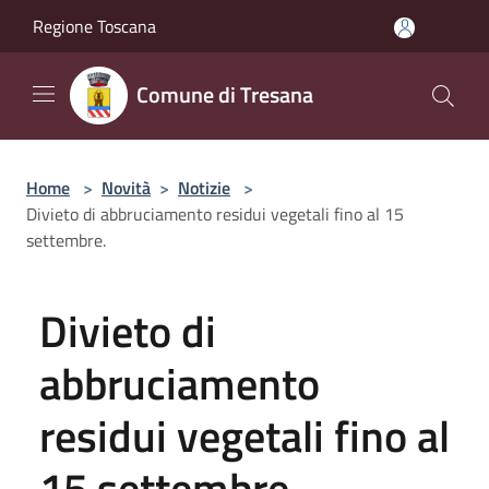
Salta al contenuto principale
Regione Toscana
Comune di Tresana
Home
>
Novità
>
Notizie
>
Divieto di abbruciamento residui vegetali fino al 15
settembre.
Divieto di
abbruciamento
residui vegetali fino al
15 settembre.