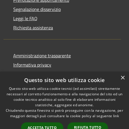
Segnalazione disservizio
Leggi le FAQ
Richiesta assistenza
Amministrazione trasparente
Informativa privacy
Note legali
×
Questo sito web utilizza cookie
Dichiarazione di accessibilità
Questo sito web utilizza cookie tecnici (ed assimilati) strettamente
necessari al corretto funzionamento e alla navigazione del sito ed un
cookie tecnico analitico al solo fine di elaborare informazioni
statistiche, aggregate ed anonime.
Chiudendo questa finestra si potrà proseguire con la navigazione, per
RSS
Copyright © 2026 • Comune di
maggiori dettagli può consultare la cookie policy al seguente
link
Accessibilità
Tresana • Powered by
Privacy
Municipium
Accesso
•
RIFIUTA TUTTO
ACCETTA TUTTO