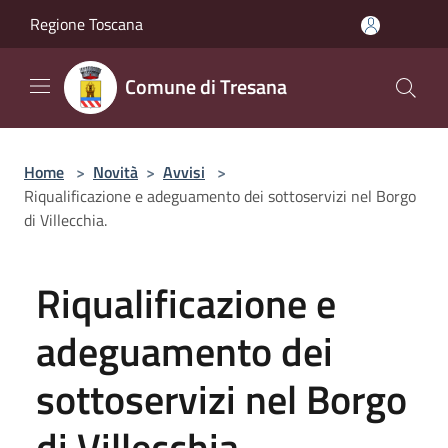
Salta al contenuto principale
Regione Toscana
Comune di Tresana
Home
>
Novità
>
Avvisi
>
Riqualificazione e adeguamento dei sottoservizi nel Borgo
di Villecchia.
Riqualificazione e
adeguamento dei
sottoservizi nel Borgo
di Villecchia.