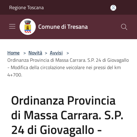
Salta al contenuto principale
Regione Toscana
Comune di Tresana
Home
>
Novità
>
Avvisi
>
Ordinanza Provincia di Massa Carrara. S.P. 24 di Giovagallo
- Modifica della circolazione veicolare nei pressi del km
4+700.
Ordinanza Provincia
di Massa Carrara. S.P.
24 di Giovagallo -