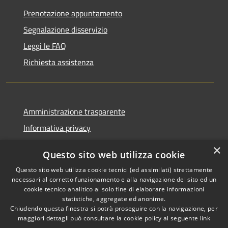
Prenotazione appuntamento
Segnalazione disservizio
Leggi le FAQ
Richiesta assistenza
Amministrazione trasparente
Informativa privacy
Note legali
×
Questo sito web utilizza cookie
Dichiarazione di accessibilità
Questo sito web utilizza cookie tecnici (ed assimilati) strettamente
necessari al corretto funzionamento e alla navigazione del sito ed un
cookie tecnico analitico al solo fine di elaborare informazioni
statistiche, aggregate ed anonime.
Chiudendo questa finestra si potrà proseguire con la navigazione, per
RSS
Copyright © 2026 • Comune di
maggiori dettagli può consultare la cookie policy al seguente
link
Accessibilità
Tresana • Powered by