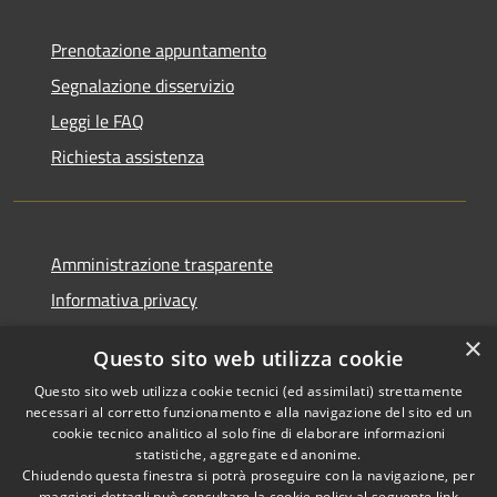
Prenotazione appuntamento
Segnalazione disservizio
Leggi le FAQ
Richiesta assistenza
Amministrazione trasparente
Informativa privacy
Note legali
×
Questo sito web utilizza cookie
Dichiarazione di accessibilità
Questo sito web utilizza cookie tecnici (ed assimilati) strettamente
necessari al corretto funzionamento e alla navigazione del sito ed un
cookie tecnico analitico al solo fine di elaborare informazioni
statistiche, aggregate ed anonime.
Chiudendo questa finestra si potrà proseguire con la navigazione, per
RSS
Copyright © 2026 • Comune di
maggiori dettagli può consultare la cookie policy al seguente
link