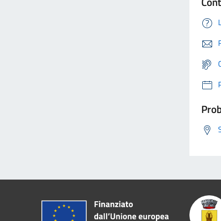
Cont
Prob