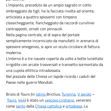
L’impianto, preceduto da un ampio sagrato in cotto
ombreggiato da tigli, ha la facciata rivolta ad oriente,
articolata a quattro spioventi con timpano
classicheggiante, fiancheggiato da raccordi curvilinei
contrapposti, ornati con pinnacoli.
Nella pagina centrale, al di sopra del portale
semplicemente incorniciato da manufatti in arenaria di
spessore omogeneo, si apre un oculo circolare di fattura
moderna.
L’interno è a tre navate coperte da volte a botte lunettate
irrigidite con arcate trasversali e transetto sormontato da
una cupola ellittica intradossata.
Nel piazzale delle Chiesa un lapide ricorda i caduti del
Paese nelle guerre Mondiali.
Brizio di Tours
(in
latino
Brictius
;
Turenna
,
V secolo
–
Tours
,
444
) è stato un
vescovo
cristiano
, venerato
come
santo
dalla
Chiesa cattolica
e
ortodossa
. La