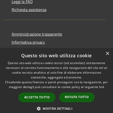
Leggi le FAQ
Richiesta assistenza
Amministrazione trasparente
Informativa privacy
Note legali
×
Questo sito web utilizza cookie
Dichiarazione di accessibilità
Questo sito web utilizza cookie tecnici (ed assimilati) strettamente
necessari al corretto funzionamento e alla navigazione del sito ed un
cookie tecnico analitico al solo fine di elaborare informazioni
statistiche, aggregate ed anonime.
Chiudendo questa finestra si potrà proseguire con la navigazione, per
RSS
Copyright © 2026 • Comune di
maggiori dettagli può consultare la cookie policy al seguente
link
Accessibilità
Tresana • Powered by
Privacy
Municipium
Accesso
•
RIFIUTA TUTTO
ACCETTA TUTTO
Cookie
redazione
Mappa del sito
MOSTRA DETTAGLI