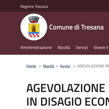
Salta al contenuto principale
Regione Toscana
Comune di Tresana
Amministrazione
Novità
Servizi
Vivere 
Home
>
Novità
>
Avvisi
>
AGEVOLAZIONE PER 
AGEVOLAZIONE 
IN DISAGIO ECO