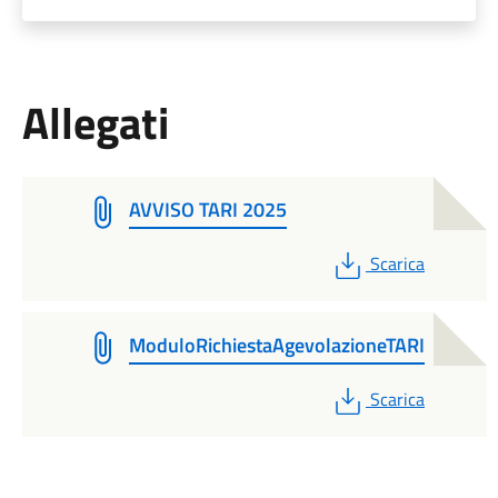
Allegati
AVVISO TARI 2025
PDF
Scarica
ModuloRichiestaAgevolazioneTARI
PDF
Scarica