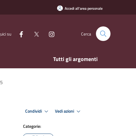
Accedi all'area personale
uici su
Cerca
Tutti gli argomenti
25
Condividi
Vedi azioni
Categorie: