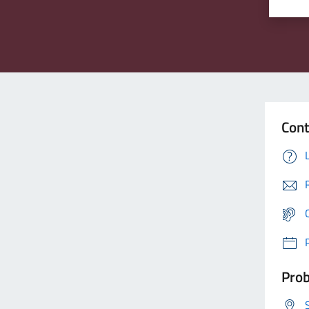
Cont
Prob