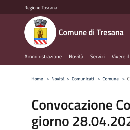
Salta al contenuto principale
Regione Toscana
Comune di Tresana
Amministrazione
Novità
Servizi
Vivere 
Home
>
Novità
>
Comunicati
>
Comune
>
C
Convocazione Co
giorno 28.04.20